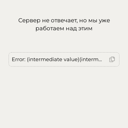
Сервер не отвечает, но мы уже
работаем над этим
Error: (intermediate value)(intermediate value)(intermediate value).replaceAll is not a function