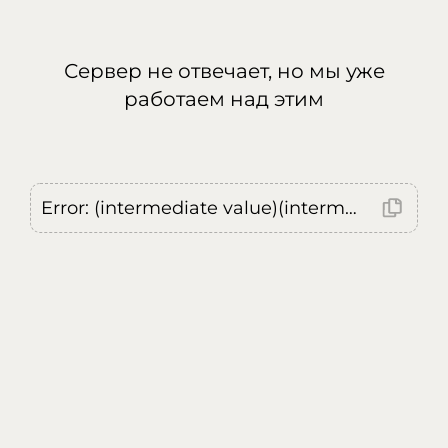
Сервер не отвечает, но мы уже
работаем над этим
Error: (intermediate value)(intermediate value)(intermediate value).replaceAll is not a function