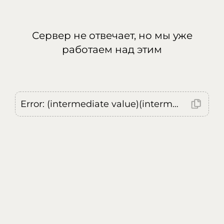
Сервер не отвечает, но мы уже
работаем над этим
Error: (intermediate value)(intermediate value)(intermediate value).replaceAll is not a function