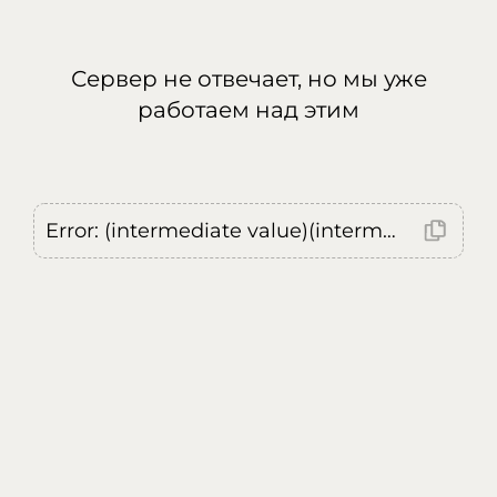
Сервер не отвечает, но мы уже
работаем над этим
Error: (intermediate value)(intermediate value)(intermediate value).replaceAll is not a function